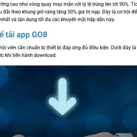
hưởng cao như vòng quay may mắn với tỷ lệ trúng lên tới 90%. Tí
u đãi theo khung giờ vàng tăng 50% giá trị nạp. Đây là cơ hội để
 nhất và tận dụng tối đa các khuyến mãi hấp dẫn này.
ể tải app GO8
, hội viên cần chuẩn bị thiết bị đáp ứng đủ điều kiện. Dưới đây là
c khi tiến hành download.