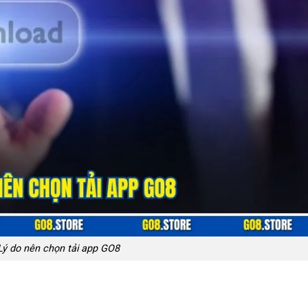
Lý do nên chọn tải app GO8