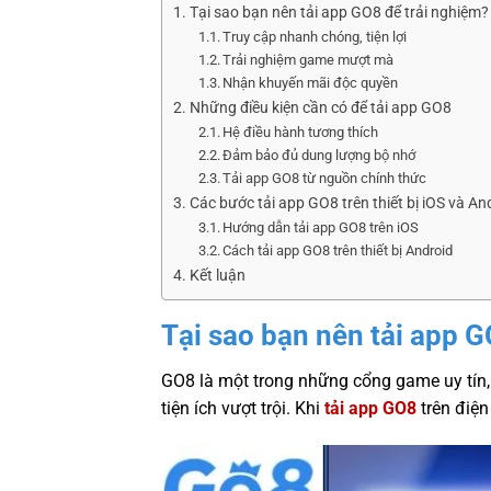
Tại sao bạn nên tải app GO8 để trải nghiệm?
Truy cập nhanh chóng, tiện lợi
Trải nghiệm game mượt mà
Nhận khuyến mãi độc quyền
Những điều kiện cần có để tải app GO8
Hệ điều hành tương thích
Đảm bảo đủ dung lượng bộ nhớ
Tải app GO8 từ nguồn chính thức
Các bước tải app GO8 trên thiết bị iOS và A
Hướng dẫn tải app GO8 trên iOS
Cách tải app GO8 trên thiết bị Android
Kết luận
Tại sao bạn nên tải app 
GO8 là một trong những cổng game uy tín,
tiện ích vượt trội. Khi
tải app GO8
trên điện