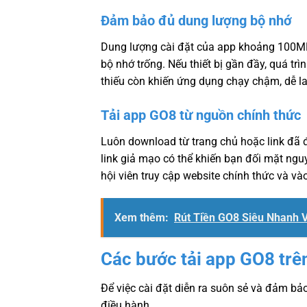
Đảm bảo đủ dung lượng bộ nhớ
Dung lượng cài đặt của app khoảng 100MB
bộ nhớ trống. Nếu thiết bị gần đầy, quá trìn
thiếu còn khiến ứng dụng chạy chậm, dễ la
Tải app GO8 từ nguồn chính thức
Luôn download từ trang chủ hoặc link đã 
link giả mạo có thể khiến bạn đối mặt n
hội viên truy cập website chính thức và và
Xem thêm:
Rút Tiền GO8 Siêu Nhanh V
Các bước tải app GO8 trên
Để việc cài đặt diễn ra suôn sẻ và đảm bả
điều hành.