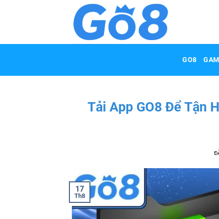
Bỏ
qua
nội
dung
GO8
GAM
Tải App GO8 Để Tận 
Đ
17
Th8