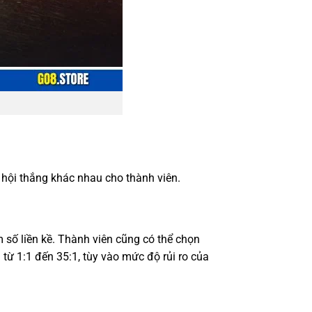
 hội thắng khác nhau cho thành viên.
 số liền kề. Thành viên cũng có thể chọn
ừ 1:1 đến 35:1, tùy vào mức độ rủi ro của