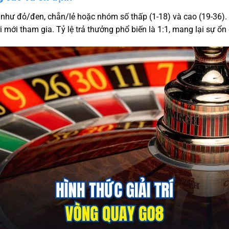
như đỏ/đen, chẵn/lẻ hoặc nhóm số thấp (1-18) và cao (19-36). 
ới tham gia. Tỷ lệ trả thưởng phổ biến là 1:1, mang lại sự ổn đ