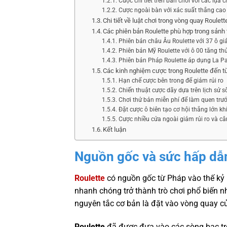
Cược chi tiết trên bàn chơi với các lựa
Cược ngoài bàn với xác suất thắng cao
Chi tiết về luật chơi trong vòng quay Roulet
Các phiên bản Roulette phù hợp trong sảnh
Phiên bản châu Âu Roulette với 37 ô giả
Phiên bản Mỹ Roulette với ô 00 tăng th
Phiên bản Pháp Roulette áp dụng La Pa
Các kinh nghiệm cược trong Roulette đến t
Hạn chế cược bên trong để giảm rủi ro
Chiến thuật cược dãy dựa trên lịch sử s
Chơi thử bản miễn phí để làm quen trướ
Đặt cược ô biên tạo cơ hội thắng lớn khi
Cược nhiều cửa ngoài giảm rủi ro và c
Kết luận
Nguồn gốc và sức hấp dẫn
Roulette
có nguồn gốc từ Pháp vào thế kỷ 1
nhanh chóng trở thành trò chơi phổ biến n
nguyên tắc cơ bản là đặt vào vòng quay c
Roulette
đã được đưa vào các sòng bạc trê