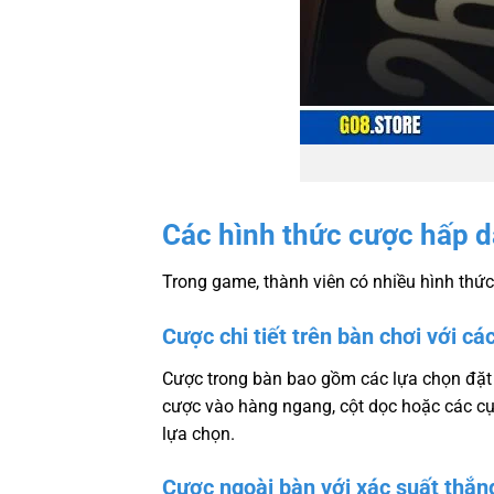
Các hình thức cược hấp d
Trong game, thành viên có nhiều hình thức
Cược chi tiết trên bàn chơi với c
Cược trong bàn bao gồm các lựa chọn đặt v
cược vào hàng ngang, cột dọc hoặc các cụm
lựa chọn.
Cược ngoài bàn với xác suất thắn