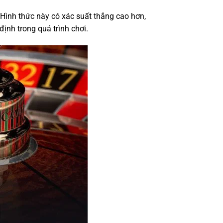
Hình thức này có xác suất thắng cao hơn,
ịnh trong quá trình chơi.