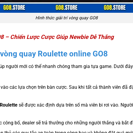
Hình thức giải trí vòng quay GO8
O8 – Chiến Lược Cược Giúp Newbie Dễ Thắng
ng vòng quay Roulette online GO8
 giúp người mới có thể nhanh chóng tham gia tựa game. Dưới đâ
 vào các lựa chọn trên bàn cược. Sau khi tất cả thành viên đã đặ
Roulette
sẽ được xác định dựa trên số mà viên bi rơi vào. Ngư
ợc công bố, dealer sẽ trả thưởng cho những người thắng và bắt 
ân thủ các quy tắc an toàn trong sòng bạc và không đặt quá mứ