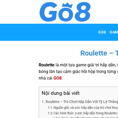
Bỏ
qua
nội
dung
GO8
GAM
Roulette – 
Roulette
là một tựa game giải trí hấp dẫn,
bóng lăn tạo cảm giác hồi hộp trong từng v
nhà cái
GO8
.
Nội dung bài viết
Roulette – Trò Chơi Hấp Dẫn Với Tỷ Lệ Thắ
Nguồn gốc và sức hấp dẫn của trò chơi Roul
Các hình thức cược hấp dẫn trong Roulette 