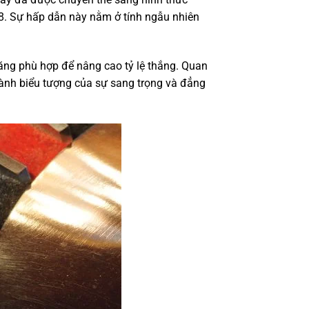
O8. Sự hấp dẫn này nằm ở tính ngẫu nhiên
ăng phù hợp để nâng cao tỷ lệ thắng. Quan
ở thành biểu tượng của sự sang trọng và đẳng