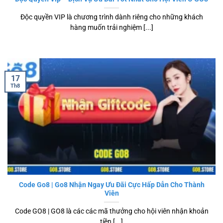
Độc quyền VIP là chương trình dành riêng cho những khách
hàng muốn trải nghiệm [...]
17
Th8
Code Go8 | Go8 Nhận Ngay Ưu Đãi Cực Hấp Dẫn Cho Thành
Viên
Code GO8 | GO8 là các các mã thưởng cho hội viên nhận khoản
tiền [...]