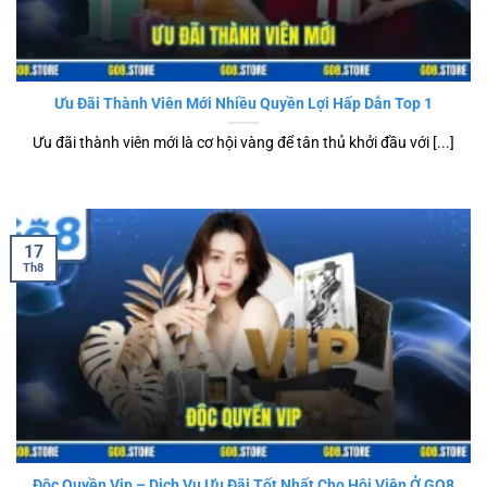
Ưu Đãi Thành Viên Mới Nhiều Quyền Lợi Hấp Dẫn Top 1
Ưu đãi thành viên mới là cơ hội vàng để tân thủ khởi đầu với [...]
17
Th8
Độc Quyền Vip – Dịch Vụ Ưu Đãi Tốt Nhất Cho Hội Viên Ở GO8