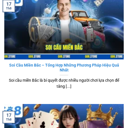
17
Th8
Soi Cầu Miền Bắc – Tổng Hợp Những Phương Pháp Hiệu Quả
Nhất
Soi cầu miền Bắc là bí quyết được nhiều người chơi lựa chọn để
tăng [...]
17
Th8