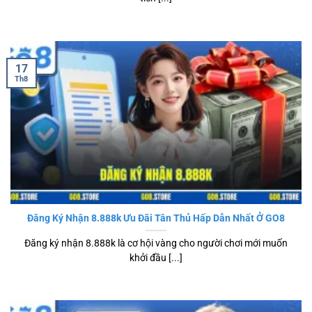
17
Th8
Đăng Ký Nhận 8.888k Ưu Đãi Tân Thủ Hấp Dẫn Nhất Ở GO8
Đăng ký nhận 8.888k là cơ hội vàng cho người chơi mới muốn
khởi đầu [...]