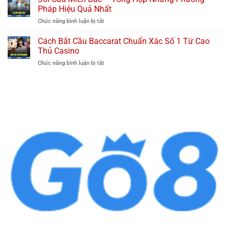
Xì
May
Pháp Hiệu Quả Nhất
Dách
Rủi
ở
Chức năng bình luận bị tắt
Của
Mang
Soi
GO8
Tính
Cầu
Cách Bắt Cầu Baccarat Chuẩn Xác Số 1 Từ Cao
Không
Chiến
Miền
Cần
Thủ Casino
Thuật
Bắc
Kỹ
ở
Chức năng bình luận bị tắt
–
Năng
Cách
Tổng
Vẫn
Bắt
Hợp
Ăn
Cầu
Những
Tiền
Baccarat
Phương
Chuẩn
Pháp
Xác
Hiệu
Số
Quả
1
Nhất
Từ
Cao
Thủ
Casino