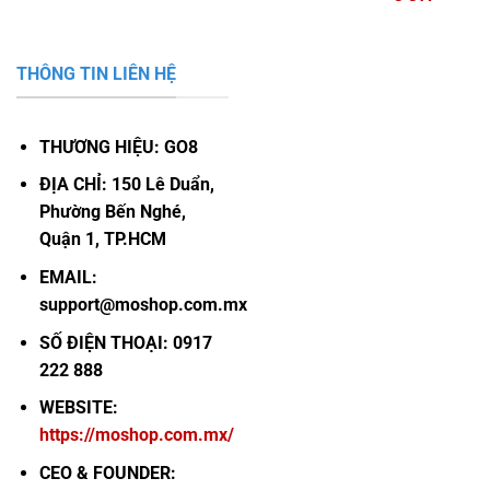
THÔNG TIN LIÊN HỆ
THƯƠNG HIỆU: GO8
ĐỊA CHỈ:
150 Lê Duẩn,
Phường Bến Nghé,
Quận 1, TP.HCM
EMAIL:
support@moshop.com.mx
SỐ ĐIỆN THOẠI:
0917
222 888
WEBSITE:
https://moshop.com.mx/
CEO & FOUNDER: