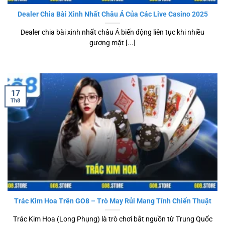
Dealer Chia Bài Xinh Nhất Châu Á Của Các Live Casino 2025
Dealer chia bài xinh nhất châu Á biến động liên tục khi nhiều
gương mặt [...]
17
Th8
Trác Kim Hoa Trên GO8 – Trò May Rủi Mang Tính Chiến Thuật
Trác Kim Hoa (Long Phụng) là trò chơi bắt nguồn từ Trung Quốc