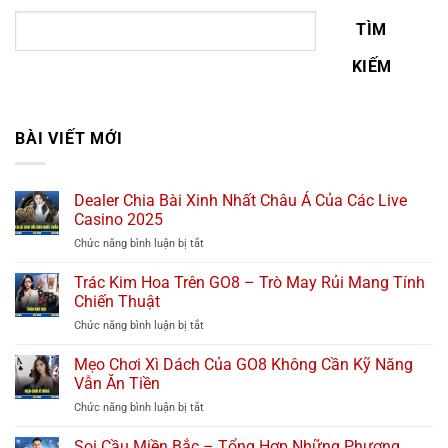
TÌM
KIẾM
BÀI VIẾT MỚI
Dealer Chia Bài Xinh Nhất Châu Á Của Các Live
Casino 2025
ở
Chức năng bình luận bị tắt
Dealer
Chia
Trác Kim Hoa Trên GO8 – Trò May Rủi Mang Tính
Bài
Chiến Thuật
Xinh
ở
Chức năng bình luận bị tắt
Nhất
Trác
Châu
Kim
Mẹo Chơi Xì Dách Của GO8 Không Cần Kỹ Năng
Á
Hoa
Của
Vẫn Ăn Tiền
Trên
Các
ở
Chức năng bình luận bị tắt
GO8
Live
Mẹo
–
Casino
Chơi
Soi Cầu Miền Bắc – Tổng Hợp Những Phương
Trò
2025